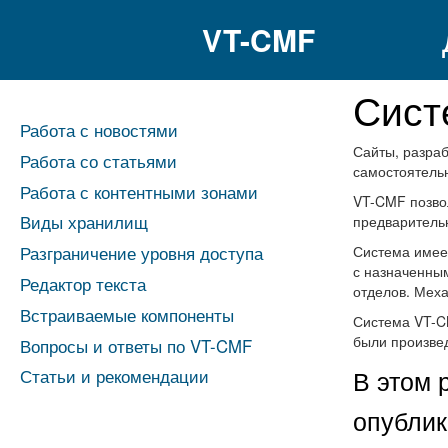
VT-CMF
Сист
Работа с новостями
Сайты, разра
Работа со статьями
самостоятель
Работа с контентными зонами
VT-CMF позвол
Виды хранилищ
предваритель
Система имее
Разграничение уровня доступа
с назначенным
Редактор текста
отделов. Меха
Встраиваемые компоненты
Система VT-CM
были произве
Вопросы и ответы по VT-CMF
В этом 
Статьи и рекомендации
опублик