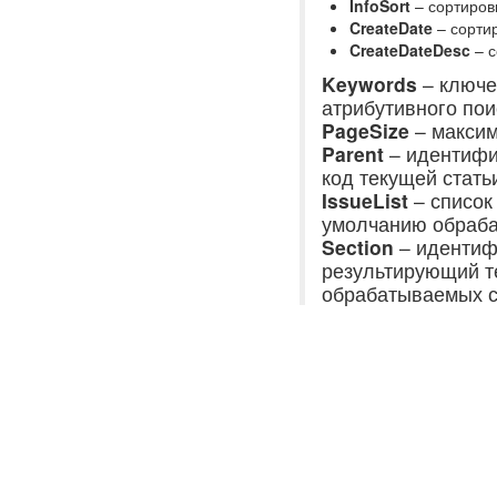
InfoSort
– сортировк
CreateDate
– сортир
CreateDateDesc
– с
Keywords
– ключе
атрибутивного пои
PageSize
– максим
Parent
– идентифик
код текущей статьи
IssueList
– список
умолчанию обраба
Section
– идентиф
результирующий те
обрабатываемых с