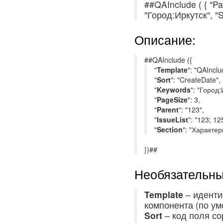
##QAInclude ( { "Pa
"Город:Иркутск", "S
Описание:
##QAInclude ({
"
Template
": "QAInclu
"
Sort
": "CreateDate",
"
Keywords
": "Город:
"
PageSize
": 3,
"
Parent
": "123",
"
IssueList
": "123; 12
"
Section
": "Характер
})##
Необязательны
Template
– иденти
компонента (по ум
Sort
– код поля с