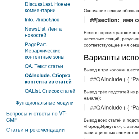
DiscussLast. Новые
комментарии
Окончание секции обознач
Info. Инфоблок
##[section:_имя с
NewsList. Лента
Если в параметрах компон
новостей
несколько секций, резуль
PagePart.
соответствующее имя секц
Иерархические
Варианты испо
контентные зоны
QA. Текст статьи
Вывод в три колонки шести
QAInclude. Сборка
##QAInclude ( { "Pa
контента из статей
QAList. Список статей
Вывод трёх подстатей из 
начале):
Функциональные модули
##QAInclude ( { "Pa
Вопросы и ответы по VT-
CMF
Вывод всех статей и подст
«
Город:Иркутск
», с авто
Статьи и рекомендации
навигационных элементов 