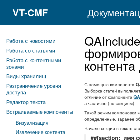
VT-CMF
Документац
QAInclud
Работа с новостями
формиров
Работа со статьями
Работа с контентными
контента 
зонами
Виды хранилищ
С помощью компонента
Q
Разграничение уровня
Выборка статей выполняет
доступа
отличие от компонента
Q
Редактор текста
а частично (по секциям).
Встраиваемые компоненты
Такой режим компоновки ко
определенные, заранее об
Визуализация
Начало секции в тексте с
Извлечение контента
##[section:_имя с